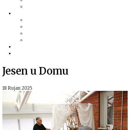
Financijski planovi
Transparentnost
Dokumentacija
Pravni akti
Služba za informiranje
Izvješća i najave sjednica
Razno
Galerija
Informacije
Jesen u Domu
18 Rujan 2025