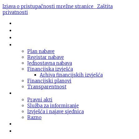
Izjava o pristupačnosti mrežne stranice
Zaštita
privatnosti
Novosti
O domu
Usluge
Nabava
Plan nabave
Registar nabave
Jednostavna nabava
Financijska izvješća
Arhiva financijskih izvješća
Financijski planovi
Transparentnost
Dokumentacija
Pravni akti
Služba za informiranje
Izvješća i najave sjednica
Razno
Galerija
Informacije