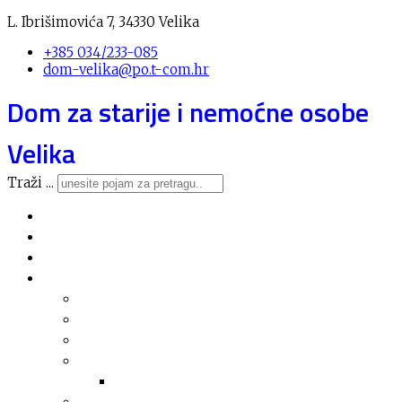
L. Ibrišimovića 7, 34330 Velika
+385 034/233-085
dom-velika@po.t-com.hr
Dom za starije i nemoćne osobe
Velika
Traži ...
Novosti
O domu
Usluge
Nabava
Plan nabave
Registar nabave
Jednostavna nabava
Financijska izvješća
Arhiva financijskih izvješća