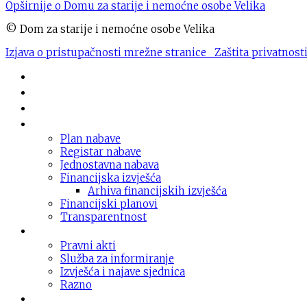
Opširnije o Domu za starije i nemoćne osobe Velika
© Dom za starije i nemoćne osobe Velika
Izjava o pristupačnosti mrežne stranice
Zaštita privatnost
Novosti
O domu
Usluge
Nabava
Plan nabave
Registar nabave
Jednostavna nabava
Financijska izvješća
Arhiva financijskih izvješća
Financijski planovi
Transparentnost
Dokumentacija
Pravni akti
Služba za informiranje
Izvješća i najave sjednica
Razno
Galerija