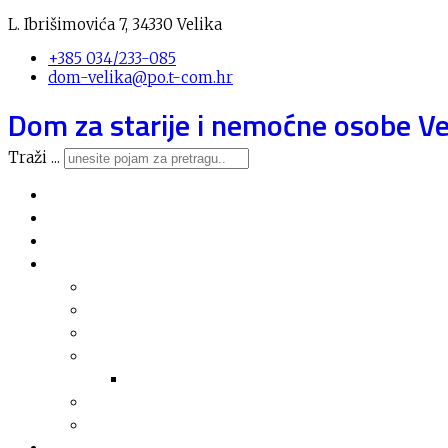
L. Ibrišimovića 7, 34330 Velika
+385 034/233-085
dom-velika@po.t-com.hr
Dom za starije i nemoćne osobe Ve
Traži ...
Novosti
O domu
Usluge
Nabava
Plan nabave
Registar nabave
Jednostavna nabava
Financijska izvješća
Arhiva financijskih izvješća
Financijski planovi
Transparentnost