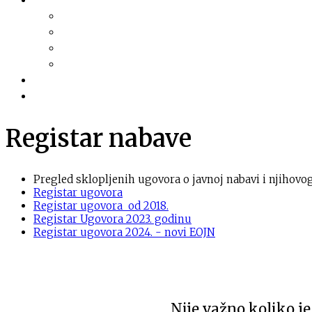
Dokumentacija
Pravni akti
Služba za informiranje
Izvješća i najave sjednica
Razno
Galerija
Informacije
Registar nabave
Pregled sklopljenih ugovora o javnoj nabavi i njihovo
Registar ugovora
Registar ugovora od 2018.
Registar Ugovora 2023. godinu
Registar ugovora 2024. - novi EOJN
„Nije važno koliko j