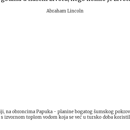
Abraham Lincoln
ji, na obroncima Papuka - planine bogatog šumskog pokrova i r
lica s izvornom toplom vodom koja se već u tursko doba koristila