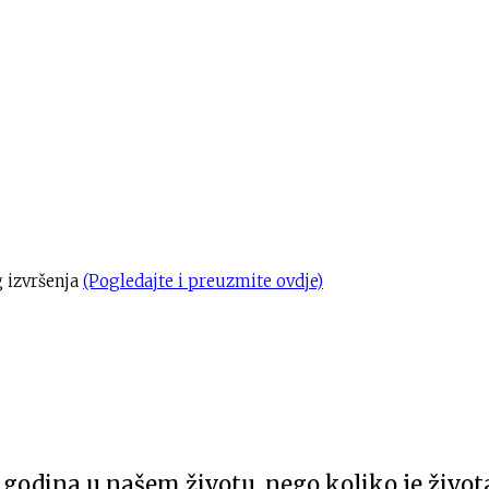
g izvršenja
(Pogledajte i preuzmite ovdje)
e godina u našem životu, nego koliko je živo