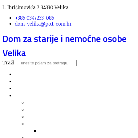
L. Ibrišimovića 7, 34330 Velika
+385 034/233-085
dom-velika@po.t-com.hr
Dom za starije i nemoćne osobe
Velika
Traži ...
Novosti
O domu
Usluge
Nabava
Plan nabave
Registar nabave
Jednostavna nabava
Financijska izvješća
Arhiva financijskih izvješća