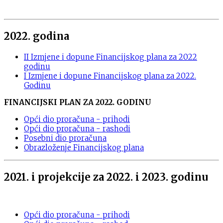
2022. godina
II Izmjene i dopune Financijskog plana za 2022
godinu
I Izmjene i dopune Financijskog plana za 2022.
Godinu
FINANCIJSKI PLAN ZA 2022. GODINU
Opći dio proračuna - prihodi
Opći dio proračuna - rashodi
Posebni dio proračuna
Obrazloženje Financijskog plana
2021. i projekcije za 2022. i 2023. godinu
Opći dio proračuna - prihodi