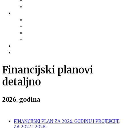
Financijski planovi
Transparentnost
Dokumentacija
Pravni akti
Služba za informiranje
Izvješća i najave sjednica
Razno
Galerija
Informacije
Financijski planovi
detaljno
2026. godina
FINANCIJSKI PLAN ZA 2026. GODINU I PROJEKCIJE
ZA 2027. I 2028.