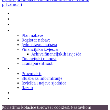
privatnosti
Novosti
O domu
Usluge
Nabava
Plan nabave
Registar nabave
Jednostavna nabava
Financijska izvješća
Arhiva financijskih izvješća
Financijski planovi
Transparentnost
Dokumentacija
Pravni akti
Služba za informiranje
Izvješća i najave sjednica
Razno
Galerija
Informacije
Koristimo kolačiće (Browser cookies). Nastavkom