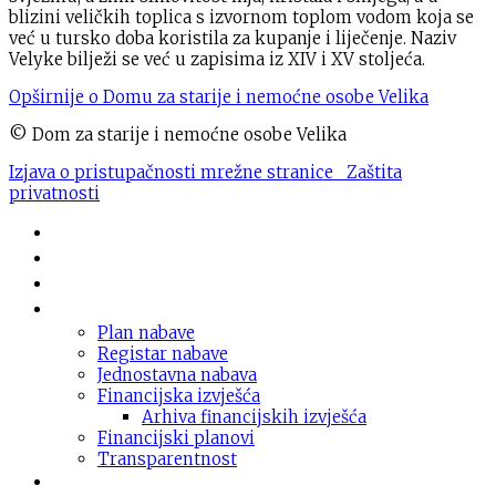
blizini veličkih toplica s izvornom toplom vodom koja se
već u tursko doba koristila za kupanje i liječenje. Naziv
Velyke bilježi se već u zapisima iz XIV i XV stoljeća.
Opširnije o Domu za starije i nemoćne osobe Velika
© Dom za starije i nemoćne osobe Velika
Izjava o pristupačnosti mrežne stranice
Zaštita
privatnosti
Novosti
O domu
Usluge
Nabava
Plan nabave
Registar nabave
Jednostavna nabava
Financijska izvješća
Arhiva financijskih izvješća
Financijski planovi
Transparentnost
Dokumentacija