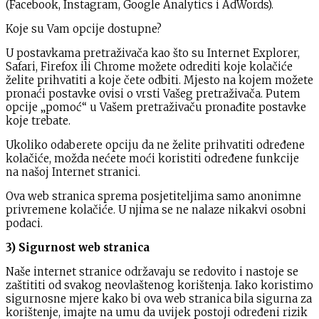
(Facebook, Instagram, Google Analytics i AdWords).
Koje su Vam opcije dostupne?
U postavkama pretraživača kao što su Internet Explorer,
Safari, Firefox ili Chrome možete odrediti koje kolačiće
želite prihvatiti a koje čete odbiti. Mjesto na kojem možete
pronaći postavke ovisi o vrsti Vašeg pretraživača. Putem
opcije „pomoć“ u Vašem pretraživaču pronađite postavke
koje trebate.
Ukoliko odaberete opciju da ne želite prihvatiti određene
kolačiće, možda nećete moći koristiti određene funkcije
na našoj Internet stranici.
Ova web stranica sprema posjetiteljima samo anonimne
privremene kolačiće. U njima se ne nalaze nikakvi osobni
podaci.
3) Sigurnost web stranica
Naše internet stranice održavaju se redovito i nastoje se
zaštititi od svakog neovlaštenog korištenja. Iako koristimo
sigurnosne mjere kako bi ova web stranica bila sigurna za
korištenje, imajte na umu da uvijek postoji određeni rizik