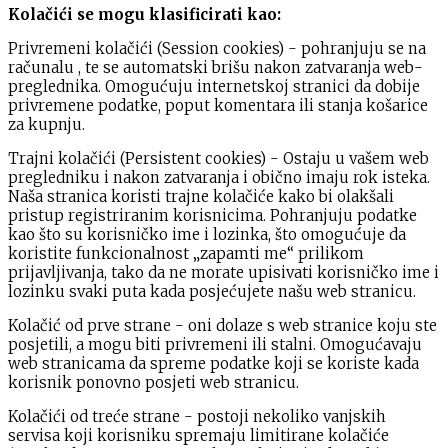
Kolačići se mogu klasificirati kao:
Privremeni kolačići (Session cookies) - pohranjuju se na
računalu , te se automatski brišu nakon zatvaranja web-
preglednika. Omogućuju internetskoj stranici da dobije
privremene podatke, poput komentara ili stanja košarice
za kupnju.
Trajni kolačići (Persistent cookies) - Ostaju u vašem web
pregledniku i nakon zatvaranja i obično imaju rok isteka.
Naša stranica koristi trajne kolačiće kako bi olakšali
pristup registriranim korisnicima. Pohranjuju podatke
kao što su korisničko ime i lozinka, što omogućuje da
koristite funkcionalnost „zapamti me“ prilikom
prijavljivanja, tako da ne morate upisivati korisničko ime i
lozinku svaki puta kada posjećujete našu web stranicu.
Kolačić od prve strane - oni dolaze s web stranice koju ste
posjetili, a mogu biti privremeni ili stalni. Omogućavaju
web stranicama da spreme podatke koji se koriste kada
korisnik ponovno posjeti web stranicu.
Kolačići od treće strane - postoji nekoliko vanjskih
servisa koji korisniku spremaju limitirane kolačiće