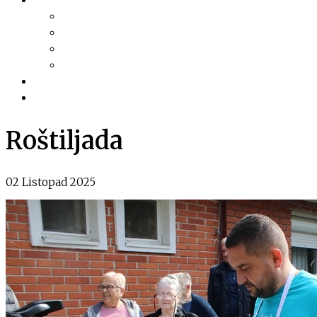
Dokumentacija
Pravni akti
Služba za informiranje
Izvješća i najave sjednica
Razno
Galerija
Informacije
Roštiljada
02 Listopad 2025