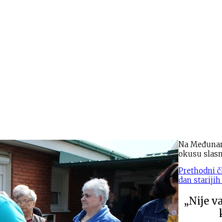
Na Međunaro
okusu slasn
Prethodni č
dan stariji
„Nije v