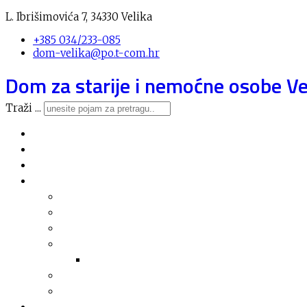
L. Ibrišimovića 7, 34330 Velika
+385 034/233-085
dom-velika@po.t-com.hr
Dom za starije i nemoćne osobe Ve
Traži ...
Novosti
O domu
Usluge
Nabava
Plan nabave
Registar nabave
Jednostavna nabava
Financijska izvješća
Arhiva financijskih izvješća
Financijski planovi
Transparentnost