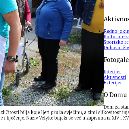
Aktivnos
Radno-okup
Kulturno-z
Sportsko re
Duhovni živ
Fotogale
Interijer
Aktivnosti
Exterijer
O Domu
Dom za star
osti bilja koje ljeti pruža svježinu, a zimi slikovitost inja, 
 liječenje. Naziv Velyke bilježi se već u zapisima iz XIV i XV 