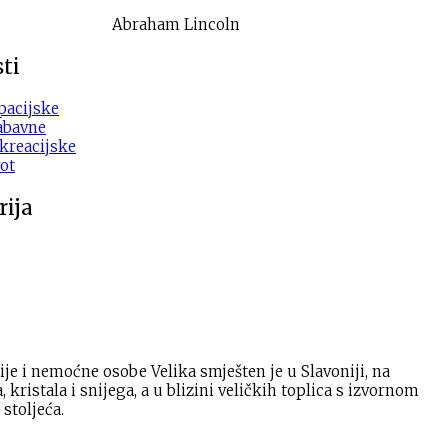
Abraham Lincoln
ti
acijske
abavne
kreacijske
ot
rija
ije i nemoćne osobe Velika smješten je u Slavoniji, na
kristala i snijega, a u blizini veličkih toplica s izvornom
stoljeća.