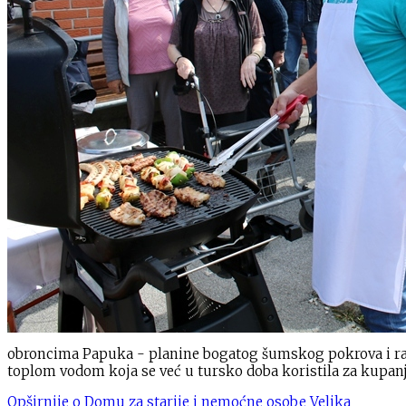
obroncima Papuka - planine bogatog šumskog pokrova i različit
toplom vodom koja se već u tursko doba koristila za kupanje i
Opširnije o Domu za starije i nemoćne osobe Velika