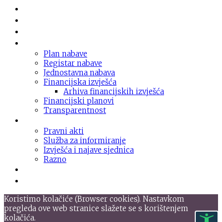
Novosti
O domu
Usluge
Nabava
Plan nabave
Registar nabave
Jednostavna nabava
Financijska izvješća
Arhiva financijskih izvješća
Financijski planovi
Transparentnost
Dokumentacija
Pravni akti
Služba za informiranje
Izvješća i najave sjednica
Razno
Galerija
Informacije
Koristimo kolačiće (Browser cookies). Nastavkom
pregleda ove web stranice slažete se s korištenjem
kolačića.