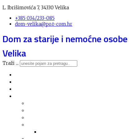
L. Ibrišimovića 7, 34330 Velika
+385 034/233-085
dom-velika@po.t-com.hr
Dom za starije i nemoćne osobe
Velika
Traži ...
Novosti
O domu
Usluge
Nabava
Plan nabave
Registar nabave
Jednostavna nabava
Financijska izvješća
Arhiva financijskih izvješća