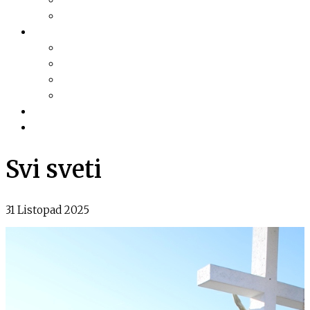
Financijski planovi
Transparentnost
Dokumentacija
Pravni akti
Služba za informiranje
Izvješća i najave sjednica
Razno
Galerija
Informacije
Svi sveti
31 Listopad 2025